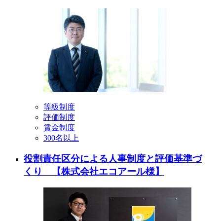
等級制度
評価制度
賃金制度
300名以上
役割責任区分による人事制度と評価基準づ
くり 【株式会社エコアール様】