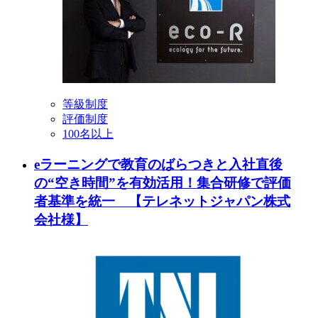
等級制度
評価制度
100名以上
eラーニングで教育のばらつきと入社直後
の“空き時間”を有効活用！集合研修で評価
者基準を統一 【テレネットジャパン株式
会社様】