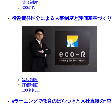
賃金制度
300名以上
役割責任区分による人事制度と評価基準づくり
等級制度
評価制度
100名以上
eラーニングで教育のばらつきと入社直後の“