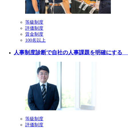
等級制度
評価制度
賃金制度
100名以上
人事制度診断で自社の人事課題を明確にする 
等級制度
評価制度