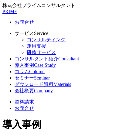
株式会社プライムコンサルタント
PRIME
お問合せ
サービス
Service
コンサルティング
運用支援
研修サービス
コンサルタント紹介
Consultant
導入事例
Case Study
コラム
Column
セミナー
Seminar
ダウンロード資料
Materials
会社概要
Company
資料請求
お問合せ
導入事例