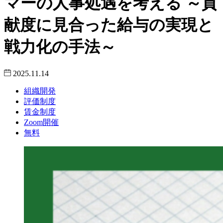
マーの人事処遇を考える ～貢
献度に見合った給与の実現と
戦力化の手法～
2025.11.14
組織開発
評価制度
賃金制度
Zoom開催
無料