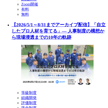
Zoom開催
有料
無料
【2026/5/1～8/31までアーカイブ配信】「自立
したプロ人材を育てる」— 人事制度の構想か
ら現場浸透までの10年の軌跡
等級制度
組織開発
評価制度
賃金制度