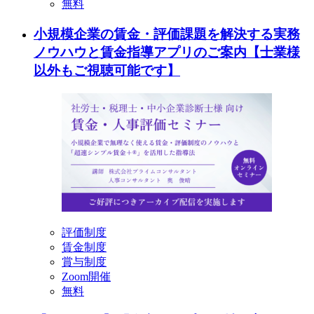
無料
小規模企業の賃金・評価課題を解決する実務
ノウハウと賃金指導アプリのご案内【士業様
以外もご視聴可能です】
評価制度
賃金制度
賞与制度
Zoom開催
無料