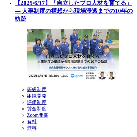
【2025/6/17】「自立したプロ人材を育てる」
— 人事制度の構想から現場浸透までの10年の
軌跡
等級制度
組織開発
評価制度
賃金制度
Zoom開催
有料
無料