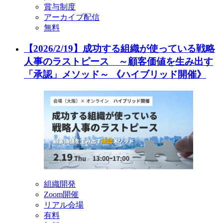
賞与制度
アーカイブ配信
無料
【2026/2/19】成功する組織が使っている戦略
人事のラストピース ～顧客価値を生み出す
「承認」メソッド～ 《ハイブリッド開催》
組織開発
Zoom開催
リアル会場
有料