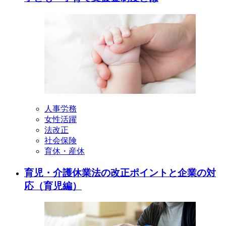
人事労務
女性活躍
法改正
社会保険
育休・産休
育児・介護休業法の改正ポイントと企業の対
応（育児編）