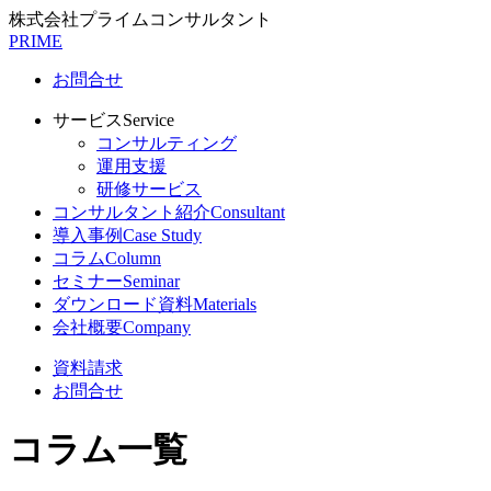
株式会社プライムコンサルタント
PRIME
お問合せ
サービス
Service
コンサルティング
運用支援
研修サービス
コンサルタント紹介
Consultant
導入事例
Case Study
コラム
Column
セミナー
Seminar
ダウンロード資料
Materials
会社概要
Company
資料請求
お問合せ
コラム一覧