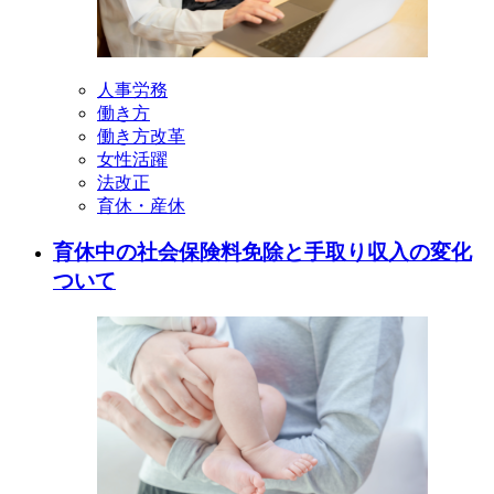
人事労務
働き方
働き方改革
女性活躍
法改正
育休・産休
育休中の社会保険料免除と手取り収入の変化
ついて