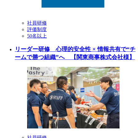
社員研修
評価制度
50名以上
リーダー研修 心理的安全性 × 情報共有で“チ
ームで勝つ組織”へ 【関東商事株式会社様】
社員研修