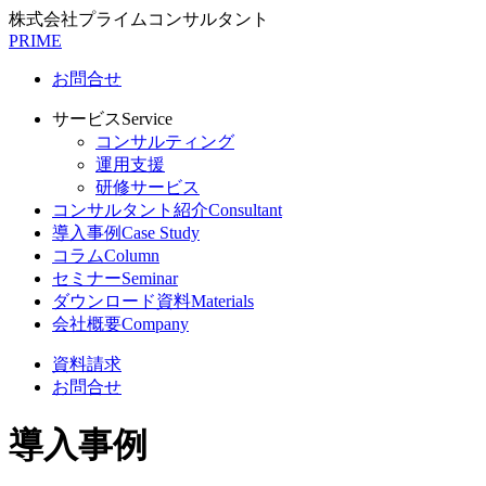
株式会社プライムコンサルタント
PRIME
お問合せ
サービス
Service
コンサルティング
運用支援
研修サービス
コンサルタント紹介
Consultant
導入事例
Case Study
コラム
Column
セミナー
Seminar
ダウンロード資料
Materials
会社概要
Company
資料請求
お問合せ
導入事例