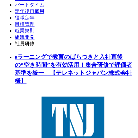
パートタイム
定年後再雇用
役職定年
目標管理
就業規則
組織開発
社員研修
eラーニングで教育のばらつきと入社直後
の“空き時間”を有効活用！集合研修で評価者
基準を統一 【テレネットジャパン株式会社
様】