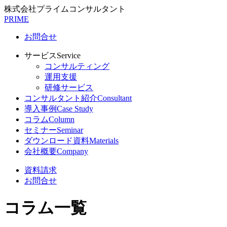
株式会社プライムコンサルタント
PRIME
お問合せ
サービス
Service
コンサルティング
運用支援
研修サービス
コンサルタント紹介
Consultant
導入事例
Case Study
コラム
Column
セミナー
Seminar
ダウンロード資料
Materials
会社概要
Company
資料請求
お問合せ
コラム一覧