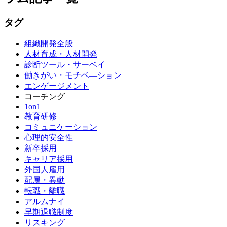
タグ
組織開発全般
人材育成・人材開発
診断ツール・サーベイ
働きがい・モチベ―ション
エンゲージメント
コーチング
1on1
教育研修
コミュニケーション
心理的安全性
新卒採用
キャリア採用
外国人雇用
配属・異動
転職・離職
アルムナイ
早期退職制度
リスキング